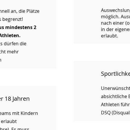
Auswechslung
nell an, die Plätze
möglich. Aus
s begrenzt!
nach einer (
us mindestens 2
in der eigen
Athleten.
erlaubt.
s dürfen die
cht mehr
n
Sportlichke
Unerwünschte
absichtliche
r 18 Jahren
Athleten führ
DSQ (Disquali
Teams mit Kindern
 erlaubt
ahre). Es muss