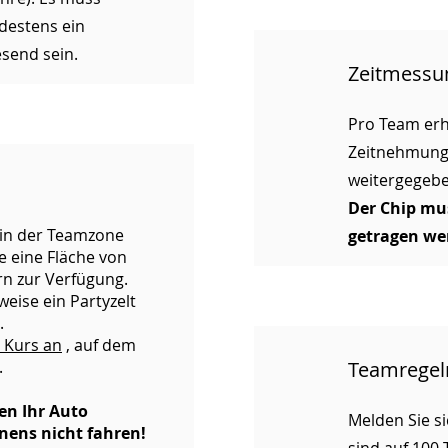
destens ein
send sein.
Zeitmessu
Pro Team erh
Zeitnehmungs
weitergegeb
Der Chip mu
 in der Teamzone
getragen we
e eine Fläche von
n zur Verfügung.
weise ein Partyzelt
.
 Kurs an
, auf dem
.
Teamregel
en Ihr Auto
Melden Sie si
ens nicht fahren!