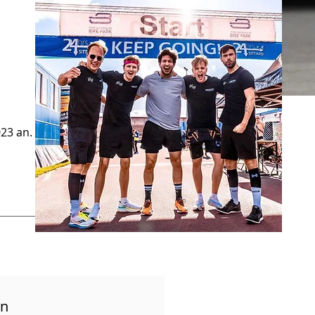
23 an.
en