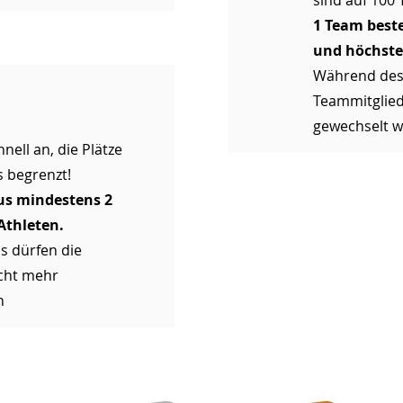
sind auf 100
1 Team best
und höchste
Während des 
Teammitglied
gewechselt 
nell an, die Plätze
s begrenzt!
us mindestens 2
Athleten.
s dürfen die
cht mehr
n