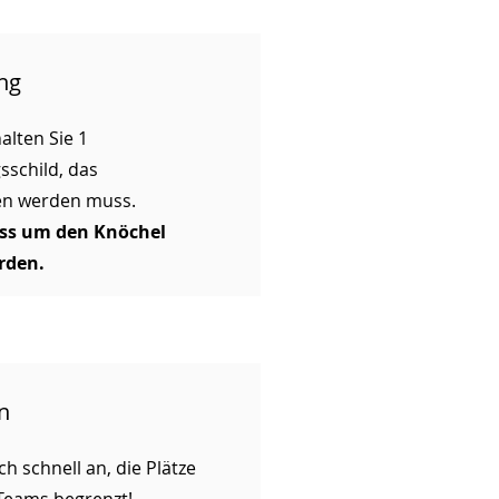
ng
alten Sie 1
schild, das
en werden muss.
ss um den Knöchel
rden.
n
ch schnell an, die Plätze